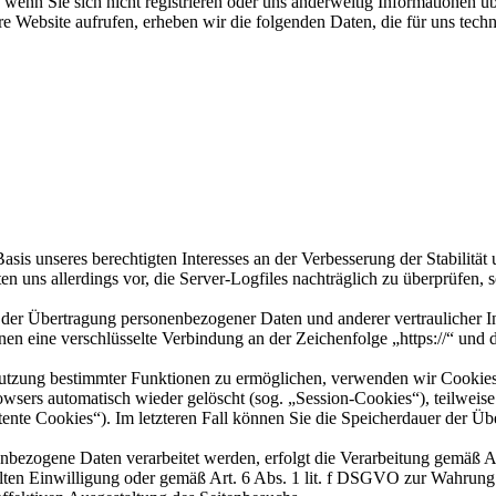
wenn Sie sich nicht registrieren oder uns anderweitig Informationen üb
re Website aufrufen, erheben wir die folgenden Daten, die für uns tech
sis unseres berechtigten Interesses an der Verbesserung der Stabilität
en uns allerdings vor, die Server-Logfiles nachträglich zu überprüfen,
der Übertragung personenbezogener Daten und anderer vertraulicher In
en eine verschlüsselte Verbindung an der Zeichenfolge „https://“ und
utzung bestimmter Funktionen zu ermöglichen, verwenden wir Cookies, 
sers automatisch wieder gelöscht (sog. „Session-Cookies“), teilweise
stente Cookies“). Im letzteren Fall können Sie die Speicherdauer der 
enbezogene Daten verarbeitet werden, erfolgt die Verarbeitung gemäß 
ilten Einwilligung oder gemäß Art. 6 Abs. 1 lit. f DSGVO zur Wahrung 