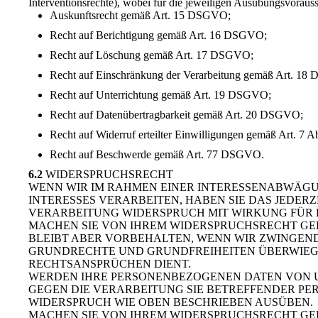
Interventionsrechte), wobei für die jeweiligen Ausübungsvoraus
Auskunftsrecht gemäß Art. 15 DSGVO;
Recht auf Berichtigung gemäß Art. 16 DSGVO;
Recht auf Löschung gemäß Art. 17 DSGVO;
Recht auf Einschränkung der Verarbeitung gemäß Art. 1
Recht auf Unterrichtung gemäß Art. 19 DSGVO;
Recht auf Datenübertragbarkeit gemäß Art. 20 DSGVO;
Recht auf Widerruf erteilter Einwilligungen gemäß Art. 7
Recht auf Beschwerde gemäß Art. 77 DSGVO.
6.2
WIDERSPRUCHSRECHT
WENN WIR IM RAHMEN EINER INTERESSENABWÄG
INTERESSES VERARBEITEN, HABEN SIE DAS JEDERZ
VERARBEITUNG WIDERSPRUCH MIT WIRKUNG FÜR 
MACHEN SIE VON IHREM WIDERSPRUCHSRECHT GE
BLEIBT ABER VORBEHALTEN, WENN WIR ZWINGEND
GRUNDRECHTE UND GRUNDFREIHEITEN ÜBERWIEG
RECHTSANSPRÜCHEN DIENT.
WERDEN IHRE PERSONENBEZOGENEN DATEN VON UN
GEGEN DIE VERARBEITUNG SIE BETREFFENDER P
WIDERSPRUCH WIE OBEN BESCHRIEBEN AUSÜBEN.
MACHEN SIE VON IHREM WIDERSPRUCHSRECHT GE