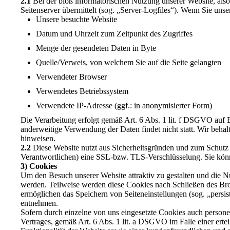
2.1
Bei der bloß informatorischen Nutzung unserer Website, also 
Seitenserver übermittelt (sog. „Server-Logfiles“). Wenn Sie unse
Unsere besuchte Website
Datum und Uhrzeit zum Zeitpunkt des Zugriffes
Menge der gesendeten Daten in Byte
Quelle/Verweis, von welchem Sie auf die Seite gelangten
Verwendeter Browser
Verwendetes Betriebssystem
Verwendete IP-Adresse (ggf.: in anonymisierter Form)
Die Verarbeitung erfolgt gemäß Art. 6 Abs. 1 lit. f DSGVO auf Ba
anderweitige Verwendung der Daten findet nicht statt. Wir behalt
hinweisen.
2.2
Diese Website nutzt aus Sicherheitsgründen und zum Schutz 
Verantwortlichen) eine SSL-bzw. TLS-Verschlüsselung. Sie könn
3) Cookies
Um den Besuch unserer Website attraktiv zu gestalten und die N
werden. Teilweise werden diese Cookies nach Schließen des Brow
ermöglichen das Speichern von Seiteneinstellungen (sog. „persi
entnehmen.
Sofern durch einzelne von uns eingesetzte Cookies auch person
Vertrages, gemäß Art. 6 Abs. 1 lit. a DSGVO im Falle einer erte