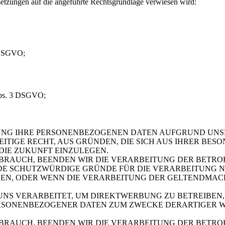
setzungen auf die angeführte Rechtsgrundlage verwiesen wird:
8 DSGVO;
 Abs. 3 DSGVO;
UNG IHRE PERSONENBEZOGENEN DATEN AUFGRUND UNS
EITIGE RECHT, AUS GRÜNDEN, DIE SICH AUS IHRER BES
DIE ZUKUNFT EINZULEGEN.
BRAUCH, BEENDEN WIR DIE VERARBEITUNG DER BETRO
E SCHUTZWÜRDIGE GRÜNDE FÜR DIE VERARBEITUNG NA
EN, ODER WENN DIE VERARBEITUNG DER GELTENDMAC
S VERARBEITET, UM DIREKTWERBUNG ZU BETREIBEN, 
ERSONENBEZOGENER DATEN ZUM ZWECKE DERARTIGER W
BRAUCH, BEENDEN WIR DIE VERARBEITUNG DER BETR