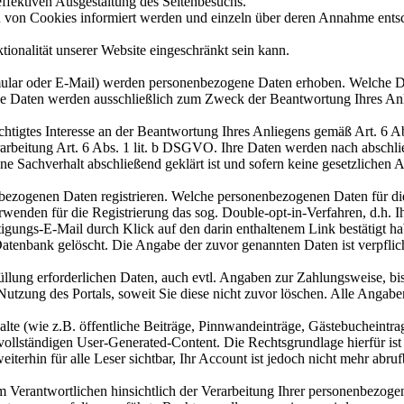
effektiven Ausgestaltung des Seitenbesuchs.
zen von Cookies informiert werden und einzeln über deren Annahme ent
ionalität unserer Website eingeschränkt sein kann.
ular oder E-Mail) werden personenbezogene Daten erhoben. Welche Da
iese Daten werden ausschließlich zum Zweck der Beantwortung Ihres A
echtigtes Interesse an der Beantwortung Ihres Anliegens gemäß Art. 6 A
erarbeitung Art. 6 Abs. 1 lit. b DSGVO. Ihre Daten werden nach abschlie
ne Sachverhalt abschließend geklärt ist und sofern keine gesetzlichen
ezogenen Daten registrieren. Welche personenbezogenen Daten für die R
wenden für die Registrierung das sog. Double-opt-in-Verfahren, d.h. Ih
ngs-E-Mail durch Klick auf den darin enthaltenem Link bestätigt habe
atenbank gelöscht. Die Angabe der zuvor genannten Daten ist verpflich
füllung erforderlichen Daten, auch evtl. Angaben zur Zahlungsweise, bi
r Nutzung des Portals, soweit Sie diese nicht zuvor löschen. Alle Ang
alte (wie z.B. öffentliche Beiträge, Pinnwandeinträge, Gästebucheintra
m vollständigen User-Generated-Content. Die Rechtsgrundlage hierfür is
terhin für alle Leser sichtbar, Ihr Account ist jedoch nicht mehr abruf
Verantwortlichen hinsichtlich der Verarbeitung Ihrer personenbezoge