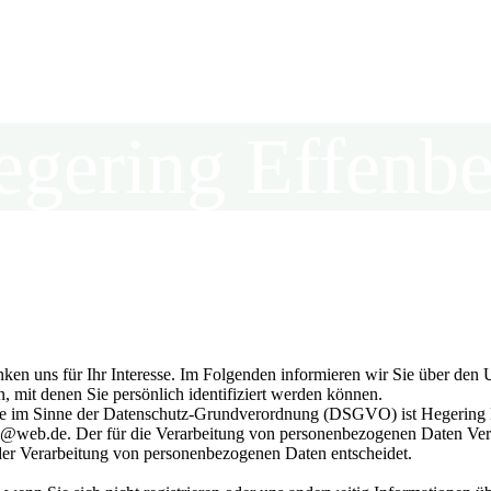
egering Effenbe
in der Kreisjägerschaft Hochsauerland e.V.
nken uns für Ihr Interesse. Im Folgenden informieren wir Sie über d
, mit denen Sie persönlich identifiziert werden können.
ite im Sinne der Datenschutz-Grundverordnung (DSGVO) ist Hegering Ef
@web.de. Der für die Verarbeitung von personenbezogenen Daten Verantw
der Verarbeitung von personenbezogenen Daten entscheidet.