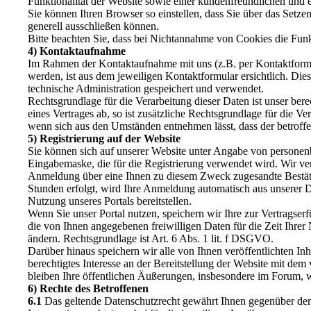
Funktionalität der Website sowie einer kundenfreundlichen und 
Sie können Ihren Browser so einstellen, dass Sie über das Set
generell ausschließen können.
Bitte beachten Sie, dass bei Nichtannahme von Cookies die Funkt
4) Kontaktaufnahme
Im Rahmen der Kontaktaufnahme mit uns (z.B. per Kontaktform
werden, ist aus dem jeweiligen Kontaktformular ersichtlich. D
technische Administration gespeichert und verwendet.
Rechtsgrundlage für die Verarbeitung dieser Daten ist unser ber
eines Vertrages ab, so ist zusätzliche Rechtsgrundlage für die V
wenn sich aus den Umständen entnehmen lässt, dass der betroffe
5) Registrierung auf der Website
Sie können sich auf unserer Website unter Angabe von personenb
Eingabemaske, die für die Registrierung verwendet wird. Wir ver
Anmeldung über eine Ihnen zu diesem Zweck zugesandte Bestätigu
Stunden erfolgt, wird Ihre Anmeldung automatisch aus unserer D
Nutzung unseres Portals bereitstellen.
Wenn Sie unser Portal nutzen, speichern wir Ihre zur Vertragser
die von Ihnen angegebenen freiwilligen Daten für die Zeit Ihre
ändern. Rechtsgrundlage ist Art. 6 Abs. 1 lit. f DSGVO.
Darüber hinaus speichern wir alle von Ihnen veröffentlichten Inh
berechtigtes Interesse an der Bereitstellung der Website mit de
bleiben Ihre öffentlichen Äußerungen, insbesondere im Forum, wei
6) Rechte des Betroffenen
6.1
Das geltende Datenschutzrecht gewährt Ihnen gegenüber dem 