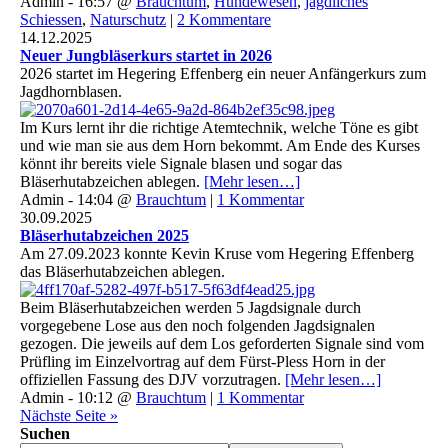
Admin - 16:57 @
Brauchtum
,
Hundewesen
,
jagdliches
Schiessen
,
Naturschutz
|
2 Kommentare
14.12.2025
Neuer Jungbläserkurs startet in 2026
2026 startet im Hegering Effenberg ein neuer Anfängerkurs zum
Jagdhornblasen.
Im Kurs lernt ihr die richtige Atemtechnik, welche Töne es gibt
und wie man sie aus dem Horn bekommt. Am Ende des Kurses
könnt ihr bereits viele Signale blasen und sogar das
Bläserhutabzeichen ablegen.
[Mehr lesen…]
Admin - 14:04 @
Brauchtum
|
1 Kommentar
30.09.2025
Bläserhutabzeichen 2025
Am 27.09.2023 konnte Kevin Kruse vom Hegering Effenberg
das Bläserhutabzeichen ablegen.
Beim Bläserhutabzeichen werden 5 Jagdsignale durch
vorgegebene Lose aus den noch folgenden Jagdsignalen
gezogen. Die jeweils auf dem Los geforderten Signale sind vom
Prüfling im Einzelvortrag auf dem Fürst-Pless Horn in der
offiziellen Fassung des DJV vorzutragen.
[Mehr lesen…]
Admin - 10:12 @
Brauchtum
|
1 Kommentar
Nächste Seite »
Suchen