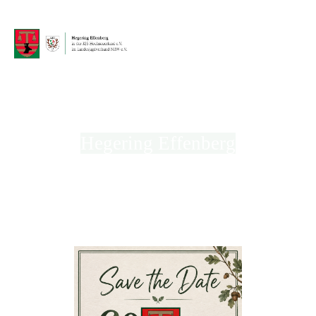
Hegering Effenberg
in der Kreisjägerschaft Hochsauerland e.V.