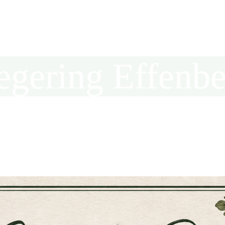
egering Effenbe
in der Kreisjägerschaft Hochsauerland e.V.