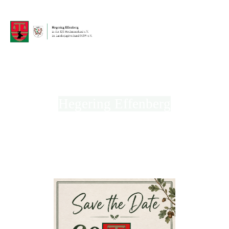
Hegering Effenberg
in der Kreisjägerschaft Hochsauerland e.V.