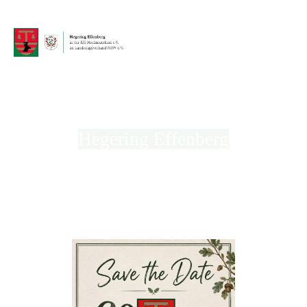
Hegering Effenberg
in der Kreisjägerschaft Hochsauerland e.V.