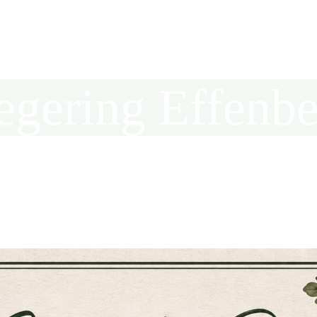
egering Effenbe
in der Kreisjägerschaft Hochsauerland e.V.