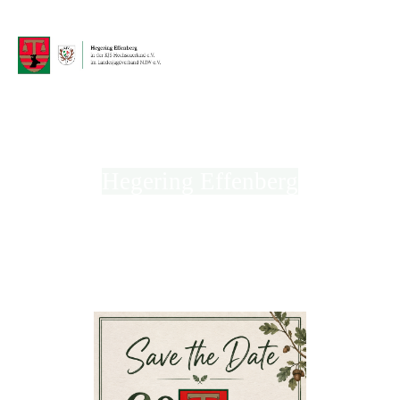
Hegering Effenberg
in der Kreisjägerschaft Hochsauerland e.V.