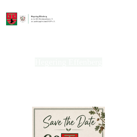
Hegering Effenberg
in der Kreisjägerschaft Hochsauerland e.V.