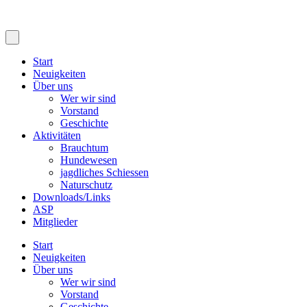
Start
Neuigkeiten
Über uns
Wer wir sind
Vorstand
Geschichte
Aktivitäten
Brauchtum
Hundewesen
jagdliches Schiessen
Naturschutz
Downloads/Links
ASP
Mitglieder
Start
Neuigkeiten
Über uns
Wer wir sind
Vorstand
Geschichte