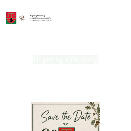
Hegering Effenberg
in der Kreisjägerschaft Hochsauerland e.V.