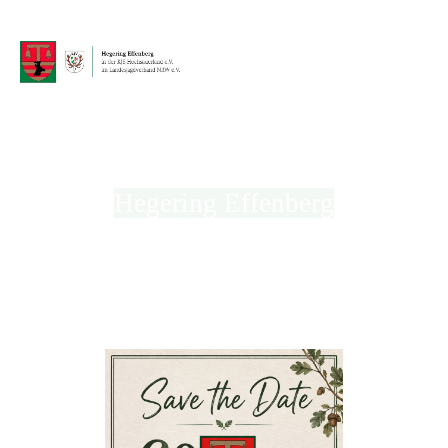
Hegering Effenberg
in der Kreisjägerschaft Hochsauerland e.V.