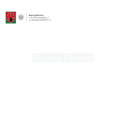
Hegering Effenberg
in der Kreisjägerschaft Hochsauerland e.V.