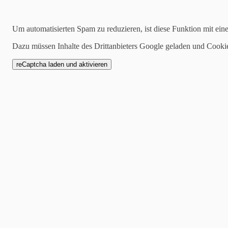
13.04.2025
Um automatisierten Spam zu reduzieren, ist diese Funktion mit ein
Nadelschiessen im Heger
Dazu müssen Inhalte des Drittanbieters Google geladen und Cooki
Tag in Sundern!
Am vergangenen Freitag fa
Sundern das mit Spannung e
Hegering statt. Bei strahl
versammelten sich zahlreic
auch Mitglieder des Hegeri
Können unter Beweis zu ste