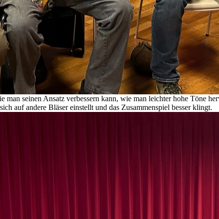
 man seinen Ansatz verbessern kann, wie man leichter hohe Töne herv
ch auf andere Bläser einstellt und das Zusammenspiel besser klingt.