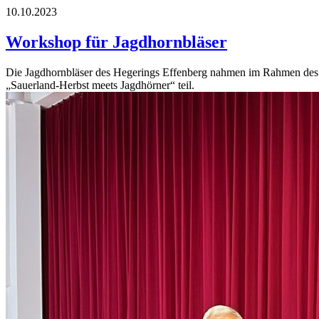
10.10.2023
Workshop für Jagdhornbläser
Die Jagdhornbläser des Hegerings Effenberg nahmen im Rahmen des i
„Sauerland-Herbst meets Jagdhörner“ teil.