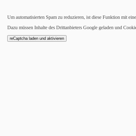
10.10.2023
Um automatisierten Spam zu reduzieren, ist diese Funktion mit ein
Barney von Haus Burlo
Dazu müssen Inhalte des Drittanbieters Google geladen und Cooki
Am Wochenende des 30.09.
Haus Burlo beim VuV in He
306 Punkten im 3.Preis bes